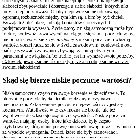
sobie myśli. Oznacza to, że nie akceptuje siebie, traktuje swoje
słabości zbyt poważnie i dostrzega u siebie słabości, których nikt
inny u niej nie zauważa. Osoby niepewne siebie odczuwają
ogromną rozbieżność między tym kim są, a kim by być chcieli.
Bywają też nieśmiałe, unikają kontaktów społecznych i
podejmowania wyzwań. Życie osoby z niską samooceną może być
trudne, ponieważ bywa wycofana, ciągnie się za nią poczucie winy,
nie potrafi cieszyć się z życia. Osoby z niskim poczuciem własnej
wartości gorzej radzą sobie w życiu zawodowym, ponieważ mogą
bać się wyzwań czy awansu, bywają też mniej otwartymi
partnerami w związkach, bo trudno jest im wyrażać swoje potrzeby.
Człowiek pewny siebie różni się tym, że akceptuje siebie wraz ze
swoimi słabościami.
Skąd się bierze niskie poczucie wartości?
Niska samoocena często ma swoje korzenie w dzieciństwie. To
pierwotne poczucie bycia niemile widzianym, czy nawet
niechcianym. Zakorzenione poczucie niepewności czy jest się
kochanym. Wątpliwość w to czy można się bronić, ale też
wątpliwość do własnego osądu rzeczywistości. Niskie poczucie
wartości mają np. osoby, które jako dziecko były często
krytykowane, którym nie poświęcano wiele uwagi oraz stawiano im
za wysokie wymagania. Dzieci, które nie były szanowane i
doceniane przez rodziców w dorosłe życie wejść mogą z