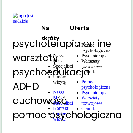
Na
Oferta
skróty
psychoterapia online
Pomoc
psychologiczna
warsztaty
Nasza
Psychoterapia
Misja
Warsztaty
Specjaliści
rozwojowe
psychoedukacja
Kontakt
Cennik
Umów
Pomoc
ADHD
wizytę
psychologiczna
Nasza
Psychoterapia
duchowość
Misja
Warsztaty
Specjaliści
rozwojowe
Kontakt
Cennik
pomoc psychologiczna
Umów
wizytę