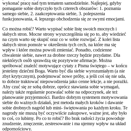
wykonać pracę nad tym tematem samodzielnie. Najlepiej, gdyby
pomaganie sobie dotyczyło tych czterech obszarów: 1. poznania
samego siebie, 2. zaakceptowania siebie, 3. polepszenia
funkcjonowania, 4. lepszego obchodzenia się ze swymi emocjami.
Co można robić? Warto wypisać sobie listę swoich mocnych i
słabych stron. Mocne strony wyszczególnia się po to, aby wiedzieć
na czym warto się skupić oraz co w sobie rozwijać. Z kolei lista
słabych stron pomoże w określeniu tych cech, na które ma się
wpływ i które można powoli zmieniać. Ponadto, codzienne
chwalenie siebie, nawet za drobne rzeczy będzie przydatne. Dla
niektórych osób sprawdzą się pozytywne afirmacje. Można
spróbować znaleźć motywujące cytaty z Pisma świętego – w końcu
jesteśmy dziećmi Boga. Warto być dla siebie wyrozumiałym (a nie
zbyt krytycznym), podejmować nowe próby, a jeśli coś się nie uda,
to dobrze traktować niepowodzenia jako cenne lekcje, a nie porażki.
Aby czuć się ze sobą dobrze, oprócz stawiania sobie wymagań,
należy także regularnie pozwalać sobie na odpoczynek, ale też
planowanie przyjemności. Bardzo dobrym systemem motywowania
siebie do ważnych działań, jest metoda małych kroków i dawanie
sobie drobnych nagród lub mini- świętowania po każdym kroku. Te
nagrody nie muszą być oczywiście zakupowe, ważne jest, aby było
to coś, co lubimy. Po co to robić? Bo brak radości życia powoduje
znudzenie, zmęczenie, zestresowanie i ma ujemny wpływ na układ
odpornościowy.