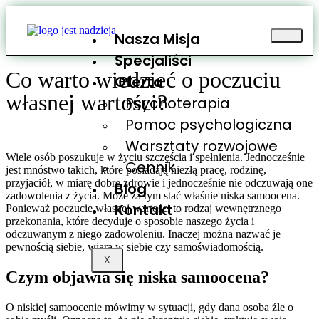
Nasza Misja
Specjaliści
Co warto wiedzieć o poczuciu
Oferta
własnej wartości?
Psychoterapia
Pomoc psychologiczna
Warsztaty rozwojowe
Wiele osób poszukuje w życiu szczęścia i spełnienia. Jednocześnie
Cennik
jest mnóstwo takich, które posiadają niezłą pracę, rodzinę,
przyjaciół, w miarę dobre zdrowie i jednocześnie nie odczuwają one
Blog
zadowolenia z życia. Może za tym stać właśnie niska samoocena.
Kontakt
Ponieważ poczucie własnej wartości to rodzaj wewnętrznego
przekonania, które decyduje o sposobie naszego życia i
odczuwanym z niego zadowoleniu. Inaczej można nazwać je
pewnością siebie, wiarą w siebie czy samoświadomością.
X
Czym objawia się niska samoocena?
O niskiej samoocenie mówimy w sytuacji, gdy dana osoba źle o